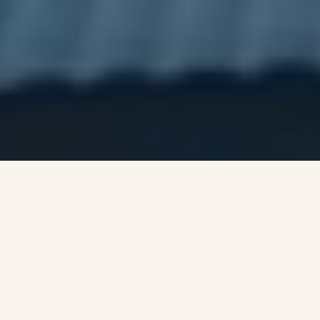
HVORFOR BLIVE MEDLEM?
Juridisk rådgivning,
uddannelse eller netværk?
Som medlem i ADO, får du et