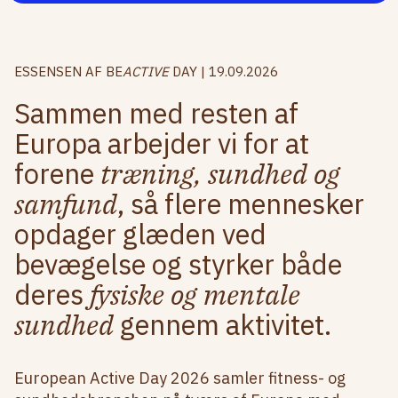
ESSENSEN AF BE
ACTIVE
DAY | 19.09.2026
Sammen med resten af
Europa arbejder vi for at
forene
træning, sundhed og
samfund
, så flere mennesker
opdager glæden ved
bevægelse og styrker både
deres
fysiske og mentale
sundhed
gennem aktivitet.
European Active Day 2026 samler fitness- og