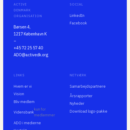
ACTIVE
SOCIAL
DENMARK
LinkedIn
ORGANISATION
Facebook
Børsen 4,
1217 København K
–
+45 72 25 57 40
ADO@activedk.org
LINKS
NETVÆRK
Hvem er vi
Samarbejdspartnere
Vision
Årsrapporter
Bliv medlem
Nyheder
kun for
Download logo-pakke
Vidensbank
medlemmer
ADO i medierne