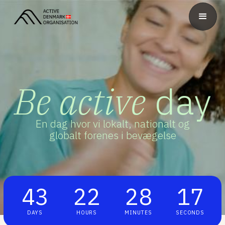
Be active
day
En dag hvor vi lokalt, nationalt og
globalt forenes i bevægelse
43
22
28
16
DAYS
HOURS
MINUTES
SECONDS