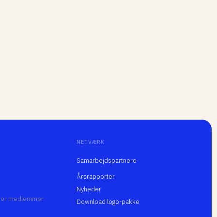
NETVÆRK
Samarbejdspartnere
Årsrapporter
Nyheder
 for medlemmer
Download logo-pakke