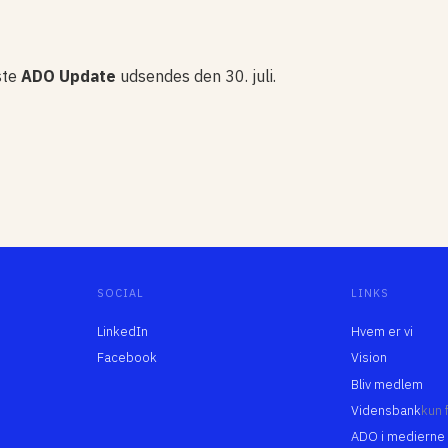
te
ADO Update
udsendes den 30. juli.
SOCIAL
LINKS
LinkedIn
Hvem er vi
Facebook
Vision
Bliv medlem
Vidensbank
kun
ADO i medierne