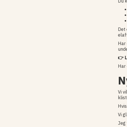
Du k
Det 
elaf
Har 
unde
👉 
Har 
N
Vi v
klis
Hvis
Vi g
Jeg 