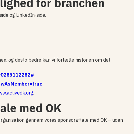
lighed for branchen
ide og LinkedIn-side.
n, og desto bedre kan vi fortælle historien om det
590285112282#
viewAsMember=true
w.activedk.org
.
tale med OK
Organisation gennem vores sponsoraftale med OK – uden