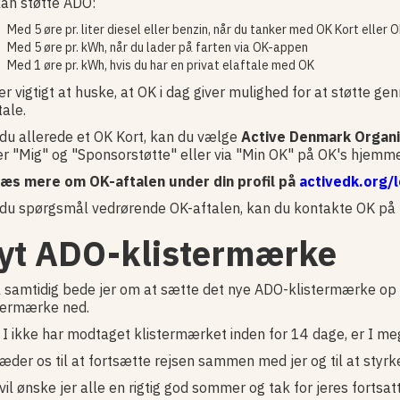
an støtte ADO:
Med 5 øre pr. liter diesel eller benzin, når du tanker med OK Kort eller
Med 5 øre pr. kWh, når du lader på farten via OK-appen
Med 1 øre pr. kWh, hvis du har en privat elaftale med OK
er vigtigt at huske, at OK i dag giver mulighed for at støtte g
tale.
du allerede et OK Kort, kan du vælge
Active Denmark Organi
r "Mig" og "Sponsorstøtte" eller via "Min OK" på OK's hjemme
Læs mere om OK-aftalen under din profil på
activedk.org/l
du spørgsmål vedrørende OK-aftalen, kan du kontakte OK på 
yt ADO-klistermærke
il samtidig bede jer om at sætte det nye ADO-klistermærke op
termærke ned.
 I ikke har modtaget klistermærket inden for 14 dage, er I m
læder os til at fortsætte rejsen sammen med jer og til at st
vil ønske jer alle en rigtig god sommer og tak for jeres fortsa