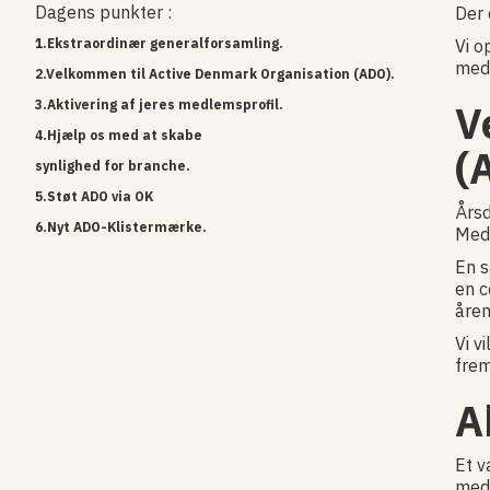
Dagens punkter :
Der 
1.Ekstraordinær generalforsamling.
Vi o
med 
2.Velkommen til Active Denmark Organisation (ADO).
3
.Aktivering af jeres medlemsprofil.
V
4.Hjælp os med at skabe
(
synlighed for branche.
5.Støt ADO via OK
Årsd
6.Nyt ADO-Klistermærke.
Med 
En s
en c
åren
Vi v
frem
A
Et v
med 