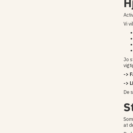
H
Acti
Vi v
Jo s
vigt
-> 
-> L
De s
S
Som 
at d