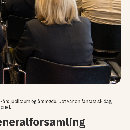
0-års jubilæum og årsmøde. Det var en fantastisk dag,
pitel.
eneralforsamling