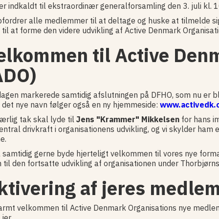
er indkaldt til ekstraordinær generalforsamling den 3. juli kl. 
pfordrer alle medlemmer til at deltage og huske at tilmelde si
til at forme den videre udvikling af Active Denmark Organisati
elkommen til Active Den
ADO)
agen markerede samtidig afslutningen på DFHO, som nu er bl
det nye navn følger også en ny hjemmeside:
www.activedk.
ærlig tak skal lyde til
Jens "Krammer" Mikkelsen
for hans i
entral drivkraft i organisationens udvikling, og vi skylder h
e.
il samtidig gerne byde hjerteligt velkommen til vores nye form
 til den fortsatte udvikling af organisationen under Thorbjørns
ktivering af jeres medlem
armt velkommen til Active Denmark Organisations nye medlem
jer.