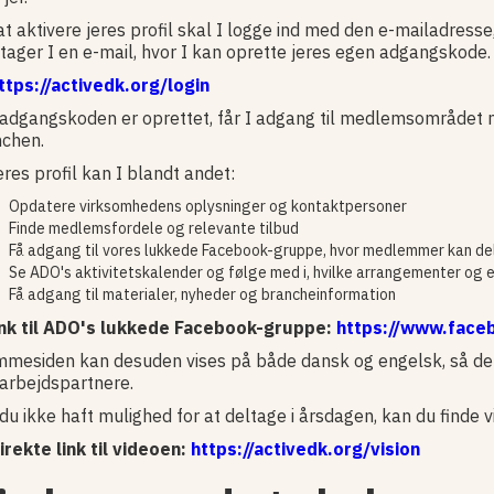
at aktivere jeres profil skal I logge ind med den e-mailadresse,
ager I en e-mail, hvor I kan oprette jeres egen adgangskode.
ttps://activedk.org/login
adgangskoden er oprettet, får I adgang til medlemsområdet m
chen.
eres profil kan I blandt andet:
Opdatere virksomhedens oplysninger og kontaktpersoner
Finde medlemsfordele og relevante tilbud
Få adgang til vores lukkede Facebook-gruppe, hvor medlemmer kan del
Se ADO's aktivitetskalender og følge med i, hvilke arrangementer og e
Få adgang til materialer, nyheder og brancheinformation
ink til ADO's lukkede Facebook-gruppe:
https://www.fac
mesiden kan desuden vises på både dansk og engelsk, så den
arbejdspartnere.
du ikke haft mulighed for at deltage i årsdagen, kan du finde
irekte link til videoen:
https://activedk.org/vision