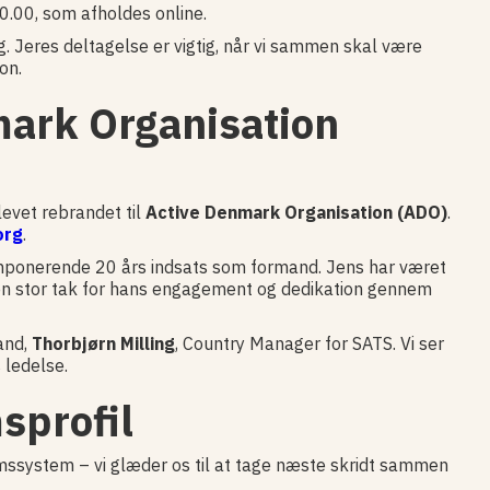
10.00, som afholdes online.
g. Jeres deltagelse er vigtig, når vi sammen skal være
on.
mark Organisation
evet rebrandet til
Active Denmark Organisation (ADO)
.
org
.
mponerende 20 års indsats som formand. Jens har været
am en stor tak for hans engagement og dedikation gennem
and,
Thorbjørn Milling
, Country Manager for SATS. Vi ser
 ledelse.
sprofil
ssystem – vi glæder os til at tage næste skridt sammen