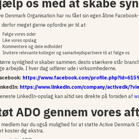
jælp os med at skabe syn
ve Denmark Organisation har nu fået sin egen åbne Facebook-s
il derfor meget gerne opfordre jer til at:
Følge vores sider
Like vores opslag
Kommentere og dele indholdet
Invitere relevante kolleger og samarbejdspartnere til at følge os
tørre synlighed vi skaber sammen, desto stærkere står branche
ige arbejde, I hver dag udfører ude i virksomhederne.
Facebook:
https://www.facebook.com/profile.php?id=61
inkedIn:
https://www.linkedin.com/company/activedk/?
eneste LinkedIn-opslag kan altid ses direkte på forsiden af
ww
tøt ADO gennem vores af
medlem har du også mulighed for at støtte Active Denmark 
et koster dig ekstra.