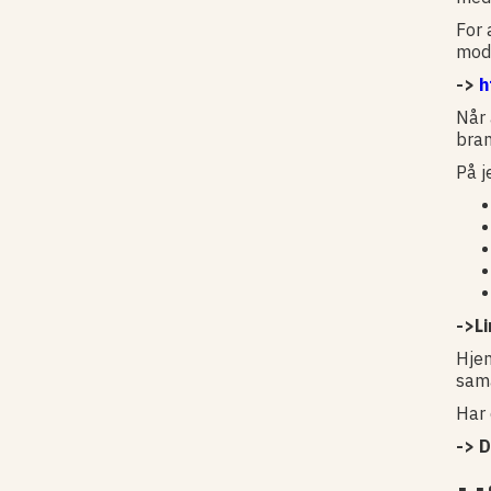
For 
modt
->
h
Når 
bran
På j
->L
Hjem
sam
Har 
-> D