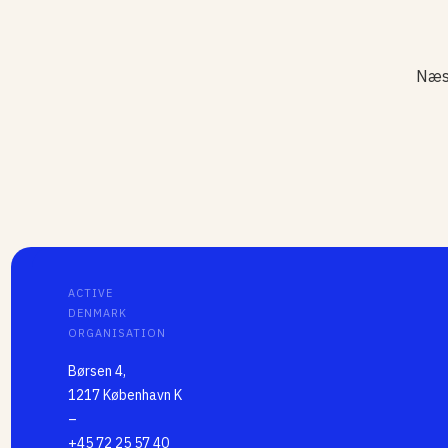
Næs
ACTIVE
DENMARK
ORGANISATION
Børsen 4,
1217 København K
–
+45 72 25 57 40